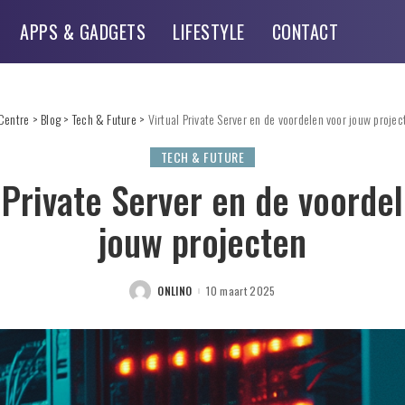
APPS & GADGETS
LIFESTYLE
CONTACT
Centre
>
Blog
>
Tech & Future
>
Virtual Private Server en de voordelen voor jouw projec
TECH & FUTURE
 Private Server en de voorde
jouw projecten
ONLINO
10 maart 2025
POSTED
BY