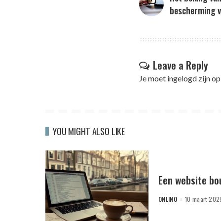
bescherming v
Leave a Reply
Je moet
ingelogd zijn op
YOU MIGHT ALSO LIKE
Een website bo
ONLINO
10 maart 202
POSTED
BY