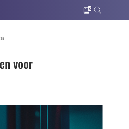
0
ten
len voor