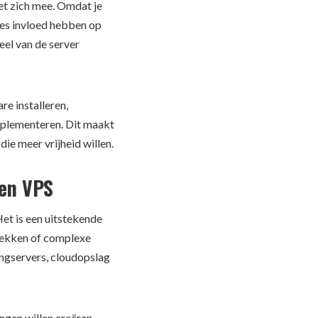
et zich mee. Omdat je
es invloed hebben op
eel van de server
e installeren,
implementeren. Dit maakt
ie meer vrijheid willen.
een VPS
et is een uitstekende
trekken of complexe
ngservers, cloudopslag
ngen willen creëren