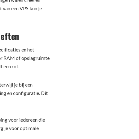
it van een VPS kun je
oeften
cificaties en het
eer RAM of opslagruimte
 een rol.
rwijl je bij een
ng en configuratie. Dit
sing voor iedereen die
rg je voor optimale