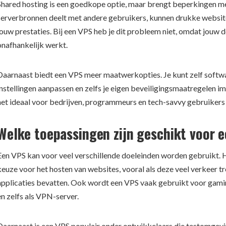
Shared hosting is een goedkope optie, maar brengt beperkingen m
serverbronnen deelt met andere gebruikers, kunnen drukke websit
jouw prestaties. Bij een VPS heb je dit probleem niet, omdat jouw d
onafhankelijk werkt.
Daarnaast biedt een VPS meer maatwerkopties. Je kunt zelf softwar
instellingen aanpassen en zelfs je eigen beveiligingsmaatregelen 
het ideaal voor bedrijven, programmeurs en tech-savvy gebruikers d
Welke toepassingen zijn geschikt voor 
Een VPS kan voor veel verschillende doeleinden worden gebruikt. H
keuze voor het hosten van websites, vooral als deze veel verkeer 
applicaties bevatten. Ook wordt een VPS vaak gebruikt voor gami
en zelfs als VPN-server.
Daarnaast is een VPS populair onder ontwikkelaars die testomgevi