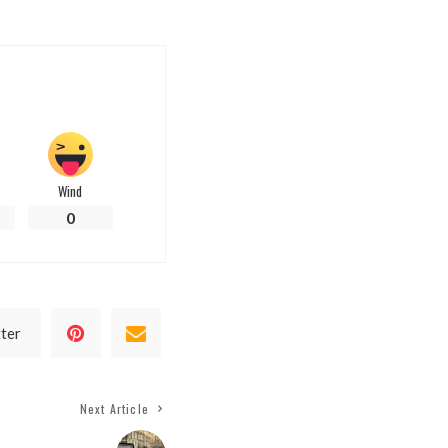
Wind
0
tter
Next Article