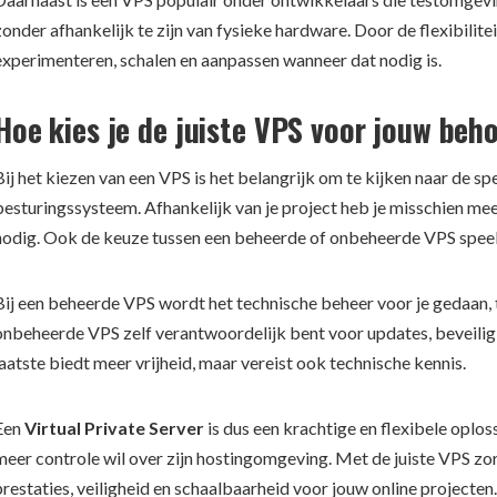
zonder afhankelijk te zijn van fysieke hardware. Door de flexibilite
experimenteren, schalen en aanpassen wanneer dat nodig is.
Hoe kies je de juiste VPS voor jouw beh
Bij het kiezen van een VPS is het belangrijk om te kijken naar de spe
besturingssysteem. Afhankelijk van je project heb je misschien m
nodig. Ook de keuze tussen een beheerde of onbeheerde VPS speelt
Bij een beheerde VPS wordt het technische beheer voor je gedaan, te
onbeheerde VPS zelf verantwoordelijk bent voor updates, beveiligi
laatste biedt meer vrijheid, maar vereist ook technische kennis.
Een
Virtual Private Server
is dus een krachtige en flexibele oplos
meer controle wil over zijn hostingomgeving. Met de juiste VPS zo
prestaties, veiligheid en schaalbaarheid voor jouw online projecten.