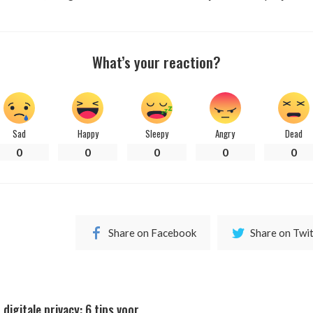
What’s your reaction?
Sad
Happy
Sleepy
Angry
Dead
0
0
0
0
0
Share on Facebook
Share on Twi
digitale privacy: 6 tips voor