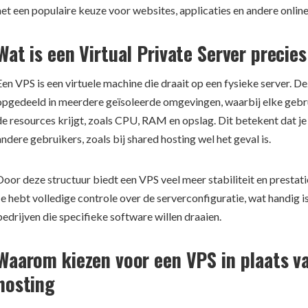
het een populaire keuze voor websites, applicaties en andere online
Wat is een Virtual Private Server precies
Een VPS is een virtuele machine die draait op een fysieke server. D
opgedeeld in meerdere geïsoleerde omgevingen, waarbij elke gebru
de resources krijgt, zoals CPU, RAM en opslag. Dit betekent dat je
andere gebruikers, zoals bij shared hosting wel het geval is.
Door deze structuur biedt een VPS veel meer stabiliteit en prestat
Je hebt volledige controle over de serverconfiguratie, wat handig 
bedrijven die specifieke software willen draaien.
Waarom kiezen voor een VPS in plaats v
hosting