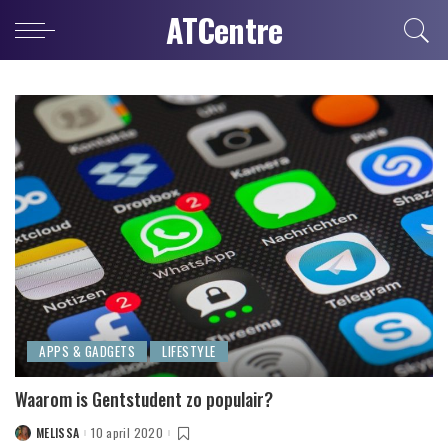
ATCentre
APPS & GADGETS
LIFESTYLE
Waarom is Gentstudent zo populair?
MELISSA
10 april 2020
POSTED