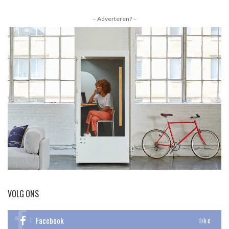
BY
– Adverteren? –
VOLG ONS
Facebook
like